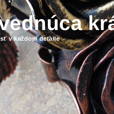
vednúca kr
sť v každom detaile