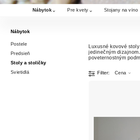
Nábytok
Pre kvety
Stojany na víno
Nábytok
Postele
Luxusné kovové stoly 
jedinečným dizajnom. 
Predsieň
poveternostným pod
Stoly a stoličky
Svietidlá
Filter
Cena