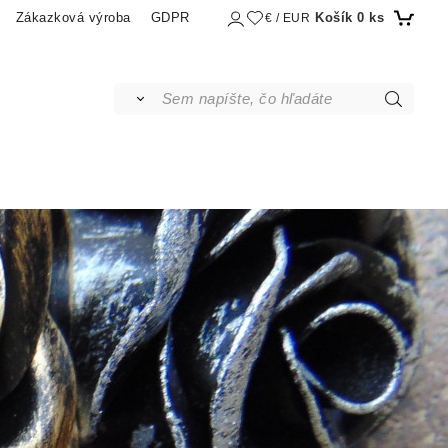
Košík
0
ks
Zákazková výroba
GDPR
€ / EUR