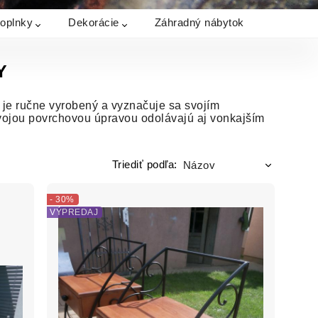
doplnky
Dekorácie
Záhradný nábytok
Y
 je ručne vyrobený a vyznačuje sa svojím
 svojou povrchovou úpravou odolávajú aj vonkajším
Triediť podľa:
- 30%
VÝPREDAJ