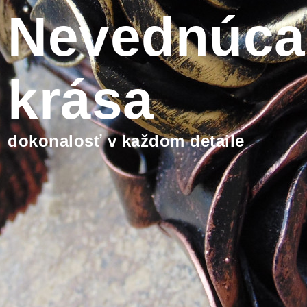
Nevednúca
krása
dokonalosť v každom detaile