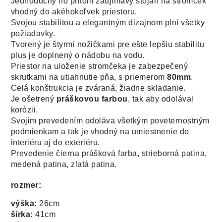
Jednoduchý no pritom zaujímavý stojan na stromček
vhodný do akéhokoľvek priestoru.
Svojou stabilitou a elegantným dizajnom plní všetky
požiadavky.
Tvorený je štyrmi nožičkami pre ešte lepšiu stabilitu
plus je doplnený o nádobu na vodu.
Priestor na uloženie stromčeka je zabezpečený
skrutkami na utiahnutie pňa, s priemerom
80mm
.
Celá konštrukcia je zváraná, žiadne skladanie.
Je ošetrený
práškovou farbou
, tak aby odolával
korózii.
Svojim prevedením odoláva všetkým poveternostným
podmienkam a tak je vhodný na umiestnenie do
interiéru aj do exteriéru.
Prevedenie čierna prášková farba, strieborná patina,
medená patina, zlatá patina.
rozmer:
výška:
26cm
šírka:
41cm