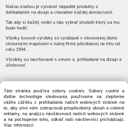
Našou snahou je vytvárať nápadité produkty s
dohliadaním na dizajn a charakter každej domácnosti.
Tak aby si každý vedel u nás vybrať produkt ktorý sa mu
bude hodiť.
Všetky kovové výrobky sú vyrábané v slovenskej dielni
skúsenými majstrami v našej firme pôsobiacej na trhu od
roku 1994.
Výrobky sú navrhované s umom a prihliadané na dizajn a
účelovosť.
koprev@gmail.com
Táto stránka používa súbory cookies. Súbory cookie a
ďalšie technológie sledovania používame na zlepšenie
pondelok-piatok: 8:00 - 15:00
vášho zážitku z prehliadania našich webových stránok na
to, aby sme vám zobrazovali prispôsobený obsah a cielené
reklamy, na analýzu návštevnosti našich webových stránok
a na pochopenie toho, odkiaľ naši návštevníci prichádzajú.
Viac informácií