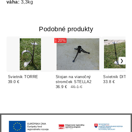
váha:
3,3kg
Podobné produkty
- 20%
Svietnik TORRE
Stojan na vianočný
Svietnik DITO
39.0 €
stromček STELLA2
33.8 €
36.9 €
46.1 €