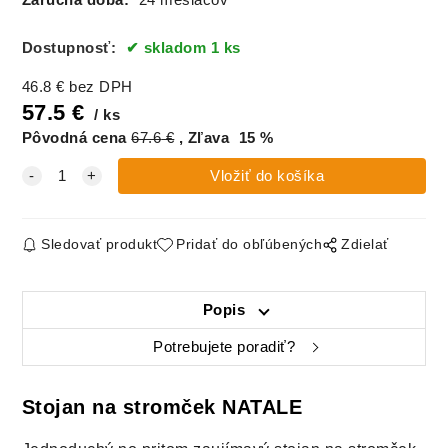
Záručná doba:
24 mesiacov
Dostupnosť:
skladom 1 ks
46.8
€
bez DPH
57.5
€
ks
Pôvodná cena
67.6
€
Zľava
15
%
Sledovať produkt
Pridať do obľúbených
Zdielať
Popis
Potrebujete poradiť?
Stojan na stromček NATALE