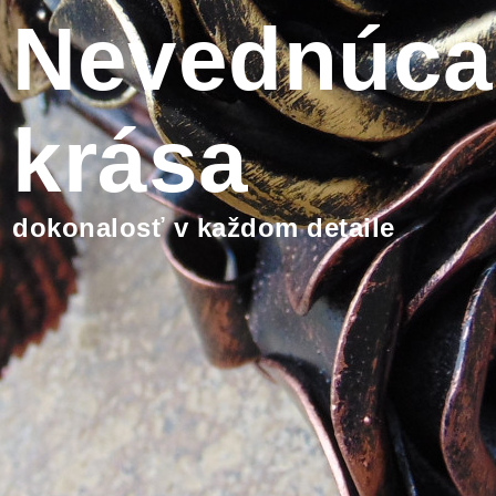
Nevednúca
krása
dokonalosť v každom detaile