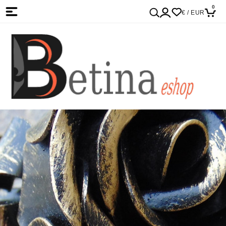
0
€ / EUR