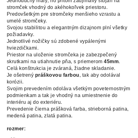
Jednoduchý malý, no pritom zaujímavý stojan na
stromček vhodný do akéhokoľvek priestoru.
Predovšetkým pre stromčeky menšieho vzrastu a
umelé stromčeky.
Svojou stabilitou a elegantným dizajnom plní všetky
požiadavky.
Jednotlivé nožičky sú zdobené vypálenými
hviezdičkami.
Priestor na uloženie stromčeka je zabezpečený
skrutkami na utiahnutie pňa, s priemerom
45mm
.
Celá konštrukcia je zváraná, žiadne skladanie.
Je ošetrený
práškovou farbou
, tak aby odolával
korózii.
Svojim prevedením odoláva všetkým poveternostným
podmienkam a tak je vhodný na umiestnenie do
interiéru aj do exteriéru.
Prevedenie čierna prášková farba, strieborná patina,
medená patina, zlatá patina.
rozmer: