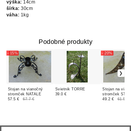
výška:
14cm
šírka:
30cm
váha:
1kg
Podobné produkty
- 15%
- 20%
Stojan na vianočný
Svietnik TORRE
Stojan na vian
stromček NATALE
39.0 €
stromček STE
57.5 €
67.7 €
49.2 €
61.5 €