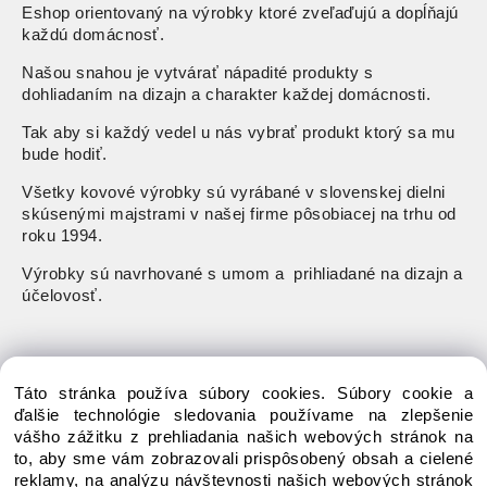
Eshop orientovaný na výrobky ktoré zveľaďujú a dopĺňajú
každú domácnosť.
Našou snahou je vytvárať nápadité produkty s
dohliadaním na dizajn a charakter každej domácnosti.
Tak aby si každý vedel u nás vybrať produkt ktorý sa mu
bude hodiť.
Všetky kovové výrobky sú vyrábané v slovenskej dielni
skúsenými majstrami v našej firme pôsobiacej na trhu od
roku 1994.
Výrobky sú navrhované s umom a prihliadané na dizajn a
účelovosť.
koprev@gmail.com
Táto stránka používa súbory cookies. Súbory cookie a
ďalšie technológie sledovania používame na zlepšenie
pondelok-piatok: 8:00 - 15:00
vášho zážitku z prehliadania našich webových stránok na
to, aby sme vám zobrazovali prispôsobený obsah a cielené
reklamy, na analýzu návštevnosti našich webových stránok